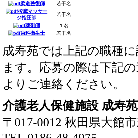
柔道整復師
若干名
按摩マッサー
若干名
ジ指圧師
薬剤師
１名
歯科衛生士
若干名
成寿苑では上記の職種に
ます。応募の際は下記の
よりご連絡ください。
介護老人保健施設 成寿苑
〒017-0012 秋田県
TEL 0186-48-4975