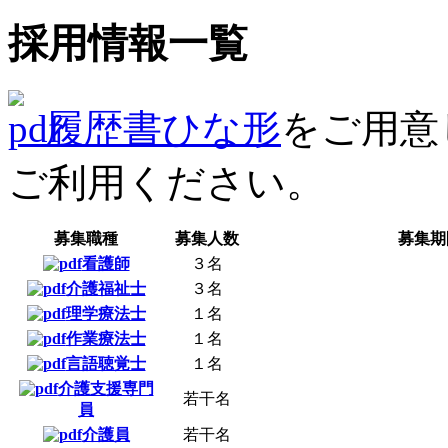
採用情報一覧
履歴書ひな形
をご用意
ご利用ください。
募集職種
募集人数
募集期
看護師
３名
介護福祉士
３名
理学療法士
１名
作業療法士
１名
言語聴覚士
１名
介護支援専門
若干名
員
介護員
若干名